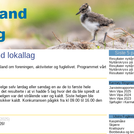
Siste 5 
d lokallag
Resultater nyttå
Nyttårskryss på 
Resultater nyttå
land om foreningen, aktiviteter og fuglelivet. Programmet vårt
Nyttårskryss på 
Resultater nyttå
Karmøy Ringmer
velge selv lørdag eller søndag en av de to første hele
Jarsteinrapporte
 det resulterte i at vi hadde 5 lag hvor det da ble spredt ut
Vern Vipa 2025
Vern Vipa 2024
helgen var det strålende vær og kaldt. Siste helgen ble
Vern Vipa 2023
ikker kaldt. Konkurransen pågikk fra kl 09.00 til 16.00 den
Sjøfugler i Karm
Utsira Fuglest
.2025)
Kaspimåke
26!
Skjære
Krattspurv
Bombeuka og bro