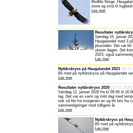
Birdlife Norge, Haugalan
store og små til fuglekik
Les mer
Resultater nyttårskr
Søndag 15. januar 2023
Haugalandet med 3 på
plussiden. Det var litt
utover dagen. Det kom
2023, også sammenlign
Les mer
Nyttårskryss på Haugalandet 2023
(02.01
Bli med på nyttårskryss på Haugalandet sø
Les mer
Resultater nyttårskryss 2020
(12.01.2020)
Søndag 12. januar 2020 fra kl 09.00 til 16.
lag. Det var en varm og mild dag med temper
nok så lite fra morgenen av og litt bris fra
sammenligninger med tidligere år.
Les mer
Nyttårskryss på Hau
Bli med på nyttårskry
Les mer