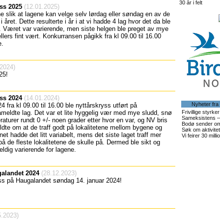
30 år i felt
yss 2025
(12.01.2025)
ne slik at lagene kan velge selv lørdag eller søndag en av de
i året. Dette resulterte i år i at vi hadde 4 lag hvor det da ble
r. Været var varierende, men siste helgen ble preget av mye
ers fint vært. Konkurransen pågikk fra kl 09.00 til 16.00
e.
2024)
25!
yss 2024
(14.01.2024)
Nyheter fra
 fra kl 09.00 til 16.00 ble nyttårskryss utført på
eldte lag. Det var et lite hyggelig vær med mye sludd, snø
Frivillige styrk
Sameksistens – 
aturer rundt 0 +/- noen grader etter hvor en var, og NV bris
Bodø sender oms
 meldte om at de traff godt på lokalitetene mellom bygene og
Søk om aktivitet
et hadde det litt variabelt, mens det siste laget traff mer
Vi feirer 30 millio
på de fleste lokalitetene de skulle på. Dermed ble sikt og
ldig varierende for lagene.
galandet 2024
(28.12.2023)
ss på Haugalandet søndag 14. januar 2024!
.2023)