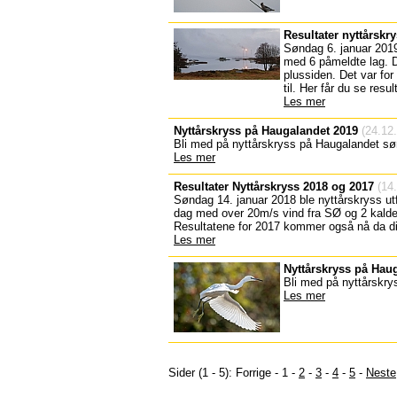
Resultater nyttårskr
Søndag 6. januar 2019 
med 6 påmeldte lag. D
plussiden. Det var for 
til. Her får du se res
Les mer
Nyttårskryss på Haugalandet 2019
(24.12
Bli med på nyttårskryss på Haugalandet sø
Les mer
Resultater Nyttårskryss 2018 og 2017
(14.
Søndag 14. januar 2018 ble nyttårskryss ut
dag med over 20m/s vind fra SØ og 2 kalde 
Resultatene for 2017 kommer også nå da dis
Les mer
Nyttårskryss på Hau
Bli med på nyttårskry
Les mer
Sider (1 - 5): Forrige - 1 -
2
-
3
-
4
-
5
-
Neste