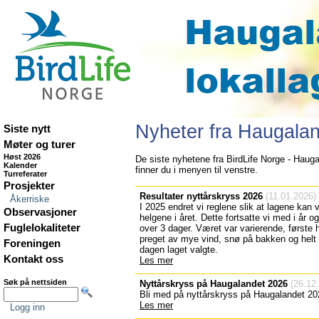
Nyheter fra Haugalan
Siste nytt
Møter og turer
Høst 2026
De siste nyhetene fra BirdLife Norge - Hauga
Kalender
finner du i menyen til venstre.
Turreferater
Prosjekter
Resultater nyttårskryss 2026
(11.01.2026)
Åkerriske
I 2025 endret vi reglene slik at lagene kan 
Observasjoner
helgene i året. Dette fortsatte vi med i år og
Fuglelokaliteter
over 3 dager. Været var varierende, første 
preget av mye vind, snø på bakken og helt s
Foreningen
dagen laget valgte.
Kontakt oss
Les mer
Søk på nettsiden
Nyttårskryss på Haugalandet 2026
(26.12
Bli med på nyttårskryss på Haugalandet 20
Les mer
Logg inn