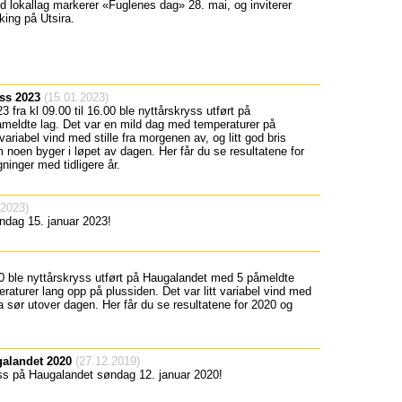
d lokallag markerer «Fuglenes dag» 28. mai, og inviterer
king på Utsira.
yss 2023
(15.01.2023)
 fra kl 09.00 til 16.00 ble nyttårskryss utført på
meldte lag. Det var en mild dag med temperaturer på
 variabel vind med stille fra morgenen av, og litt god bris
 noen byger i løpet av dagen. Her får du se resultatene for
inger med tidligere år.
.2023)
ndag 15. januar 2023!
00 ble nyttårskryss utført på Haugalandet med 5 påmeldte
aturer lang opp på plussiden. Det var litt variabel vind med
 ca sør utover dagen. Her får du se resultatene for 2020 og
galandet 2020
(27.12.2019)
ss på Haugalandet søndag 12. januar 2020!