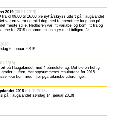
yss 2019
(06.01.2019)
fra kl 09.00 til 16.00 ble nyttårskryss utført på Haugalandet
et var en varm og mild dag med temperaturer lang opp på
det meste stille. Nedbøren var litt variabel og kom litt fra og
ultatene for 2019 og sammenligninger med tidligere år.
.2018)
ndag 6. januar 2019!
01.2018)
ført på Haugalandet med 4 påmeldte lag. Det ble en heftig
grader i luften. Her oppsummeres resultatene for 2018.
se ikke kom med i fjor pga tekniske utfordringer.
galandet 2018
(01.01.2018)
ss på Haugalandet søndag 14. januar 2018!