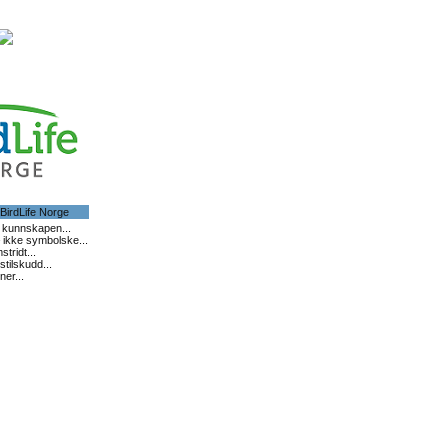
 BirdLife Norge
er kunnskapen...
ikke symbolske...
tridt...
stilskudd...
ner...