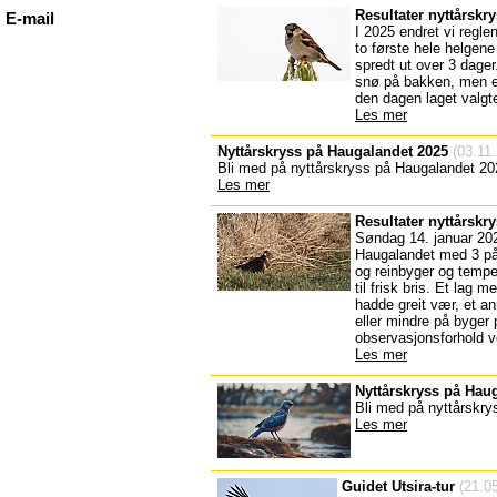
Resultater nyttårskr
E-mail
I 2025 endret vi regle
to første hele helgene 
spredt ut over 3 dage
snø på bakken, men ell
den dagen laget valgt
Les mer
Nyttårskryss på Haugalandet 2025
(03.11.
Bli med på nyttårskryss på Haugalandet 20
Les mer
Resultater nyttårskr
Søndag 14. januar 2024
Haugalandet med 3 påm
og reinbyger og temper
til frisk bris. Et lag
hadde greit vær, et ann
eller mindre på byger 
observasjonsforhold ve
Les mer
Nyttårskryss på Hau
Bli med på nyttårskry
Les mer
Guidet Utsira-tur
(21.05