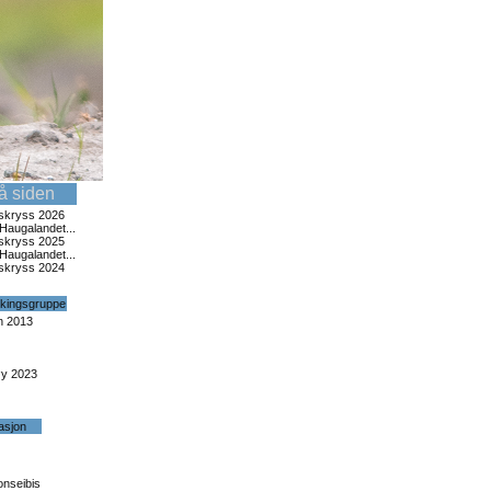
på siden
rskryss 2026
Haugalandet...
rskryss 2025
Haugalandet...
rskryss 2024
kingsgruppe
n 2013
øy 2023
asjon
nseibis